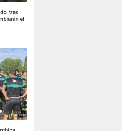
do, tres
mbiarán el
ambios