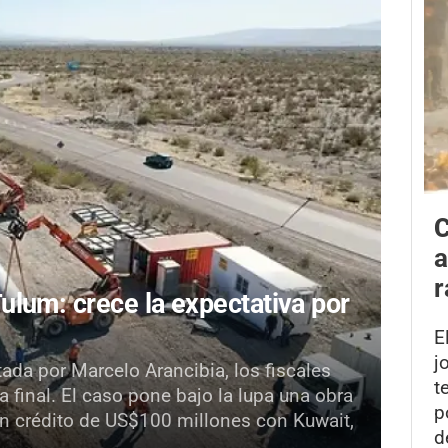
C
a
r
lum: crece la expectativa por
E
j
da por Marcelo Arancibia, los fiscales
t
 final. El caso pone bajo la lupa una obra
p
n crédito de US$100 millones con Kuwait,
d