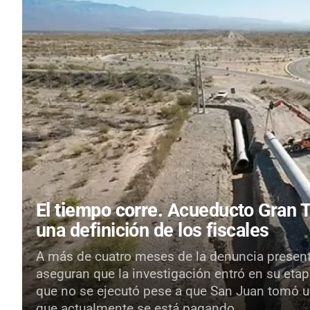
El tiempo corre.
Acueducto Gran Tu
una definición de los fiscales
A más de cuatro meses de la denuncia presenta
aseguran que la investigación entró en su etapa
que no se ejecutó pese a que San Juan tomó u
que actualmente se está pagando.