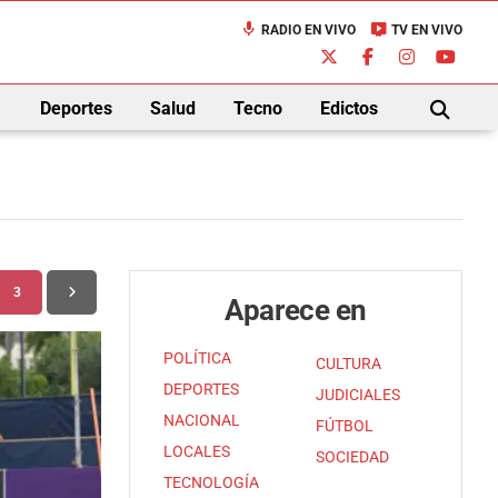
mic
live_tv
RADIO EN VIVO
TV EN VIVO
down
Deportes
Salud
Tecno
Edictos
BUSCAR
3
Aparece en
POLÍTICA
CULTURA
DEPORTES
JUDICIALES
NACIONAL
FÚTBOL
LOCALES
SOCIEDAD
TECNOLOGÍA