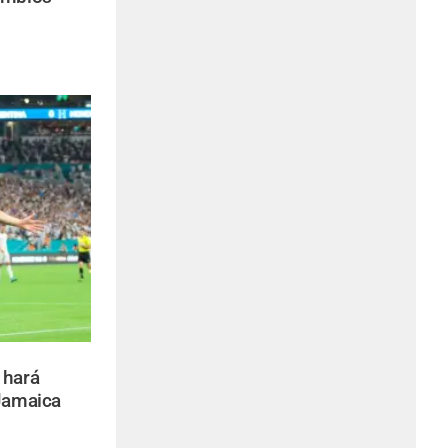
 hará
 Jamaica