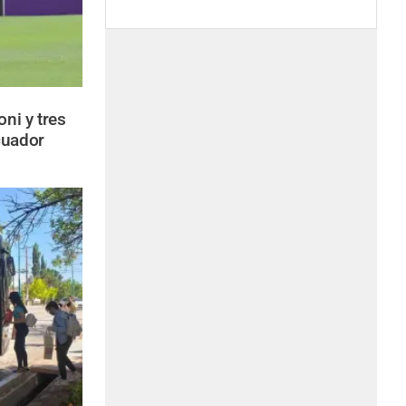
oni y tres
cuador