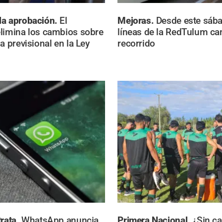
la aprobación.
El
Mejoras.
Desde este sába
limina los cambios sobre
líneas de la RedTulum ca
a previsional en la Ley
recorrido
trata.
WhatsApp anuncia
Primera Nacional.
¿Sin c