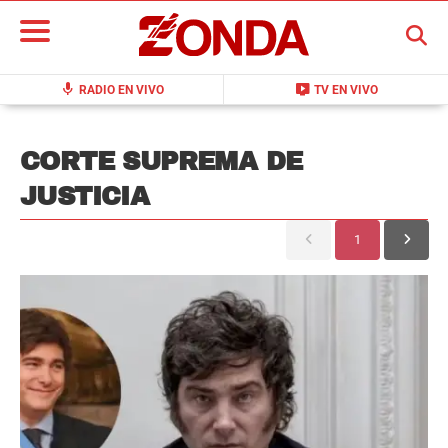
BUSCAR
mic
live_tv
RADIO EN VIVO
TV EN VIVO
CORTE SUPREMA DE
JUSTICIA
1