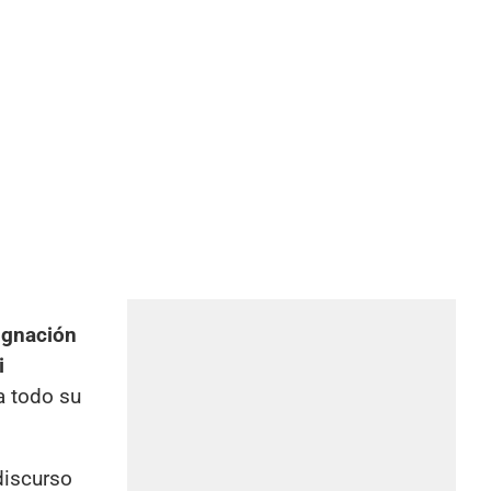
ignación
i
a todo su
discurso