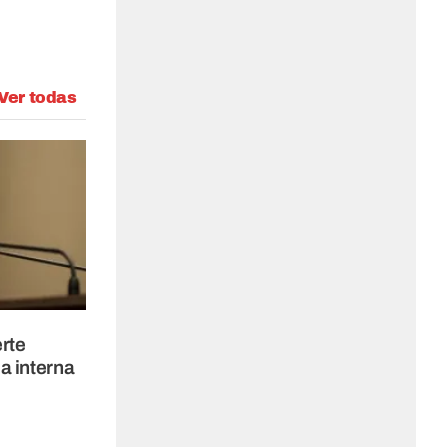
Ver todas
erte
a interna