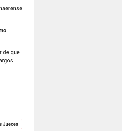
naerense
omo
r de que
cargos
s Jueces