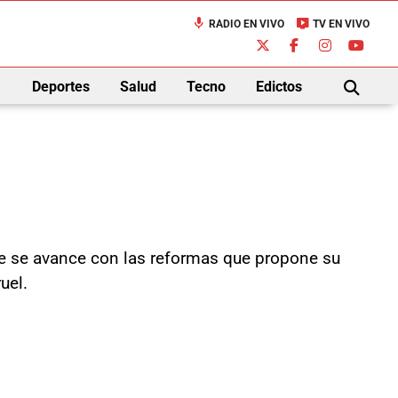
mic
live_tv
RADIO EN VIVO
TV EN VIVO
down
Deportes
Salud
Tecno
Edictos
BUSCAR
que se avance con las reformas que propone su
uel.