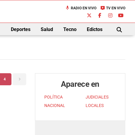
mic
live_tv
RADIO EN VIVO
TV EN VIVO
down
Deportes
Salud
Tecno
Edictos
BUSCAR
4
Aparece en
POLÍTICA
JUDICIALES
NACIONAL
LOCALES