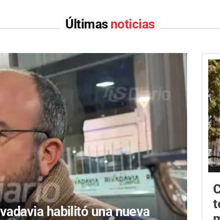
Últimas
noticias
C
t
ivadavia habilitó una nueva
m