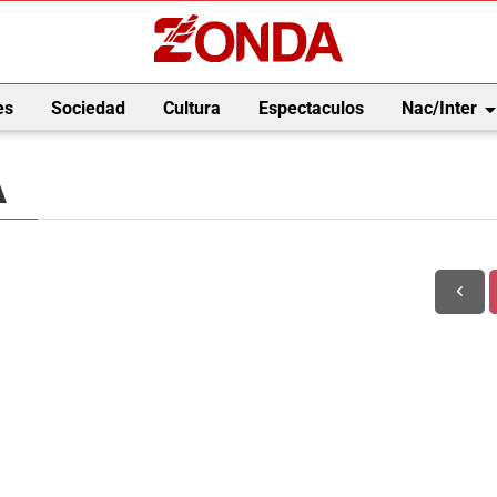
arrow_drop_
es
Sociedad
Cultura
Espectaculos
Nac/Inter
A