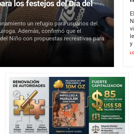
para los festejos del Día del
E
N
onamiento un refugio para usuarios del
v
Quiroga. Además, confirmó que el
l
 del Niño con propuestas recreativas para
y
L