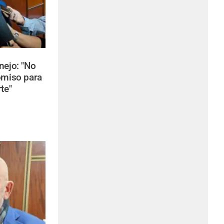
nejo: "No
omiso para
te"