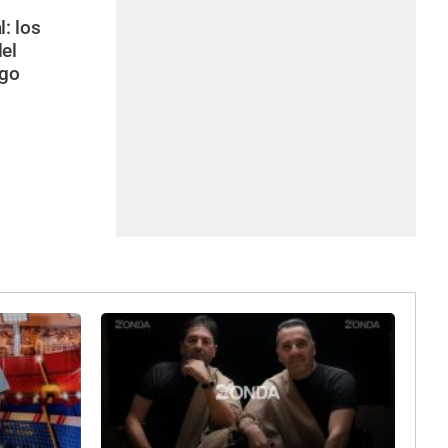
: los
el
ego