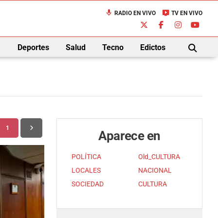
mic
live_tv
RADIO EN VIVO
TV EN VIVO
down
Deportes
Salud
Tecno
Edictos
BUSCAR
1
Aparece en
POLÍTICA
Old_CULTURA
LOCALES
NACIONAL
SOCIEDAD
CULTURA