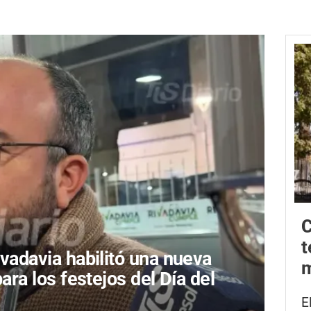
C
t
ivadavia habilitó una nueva
m
para los festejos del Día del
E