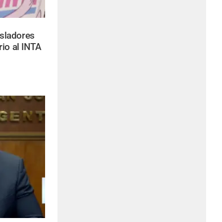
isladores
io al INTA