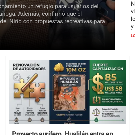
N
onamiento un refugio para usuarios del
v
Quiroga. Además, confirmó que el
l
 del Niño con propuestas recreativas para
y
L
Proyecto aurífero.
Hualilán entra en