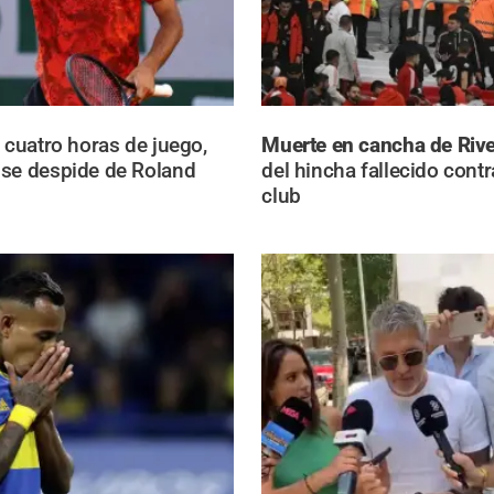
 cuatro horas de juego,
Muerte en cancha de Rive
se despide de Roland
del hincha fallecido contr
club