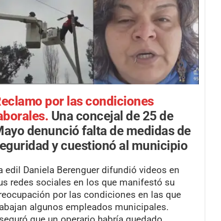
eclamo por las condiciones
aborales.
Una concejal de 25 de
ayo denunció falta de medidas de
eguridad y cuestionó al municipio
a edil Daniela Berenguer difundió videos en
us redes sociales en los que manifestó su
reocupación por las condiciones en las que
rabajan algunos empleados municipales.
seguró que un operario habría quedado