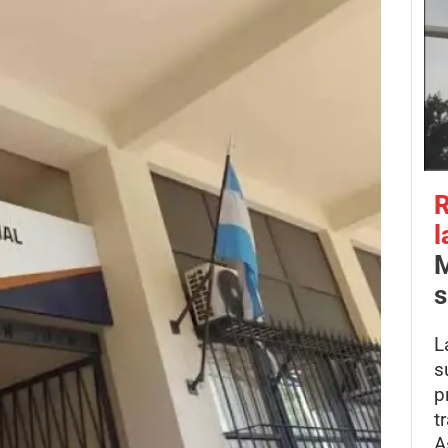
R
l
M
s
L
s
p
t
A