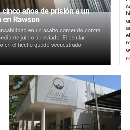
c
cinco años de prisión a un
h
ca en Rawson
a
a
onsabilidad en un asalto cometido contra
e
iante juicio abreviado. El celular
m
ado en el hecho quedó secuestrado.
a
P