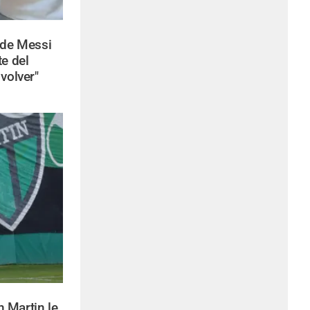
 de Messi
te del
volver"
 Martin le