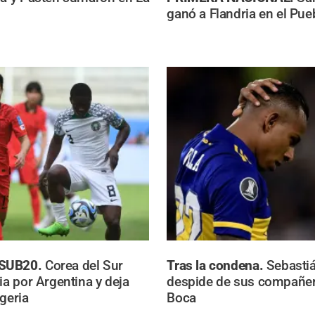
ganó a Flandria en el Pue
SUB20.
Corea del Sur
Tras la condena.
Sebastiá
ia por Argentina y deja
despide de sus compañer
geria
Boca