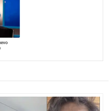
uevo
a