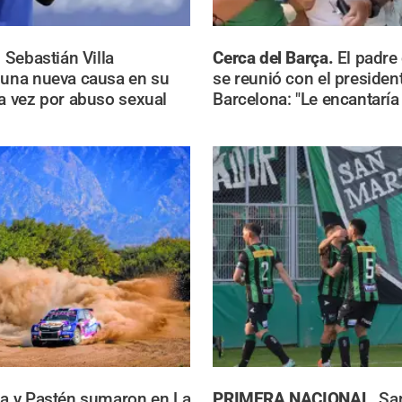
.
Sebastián Villa
Cerca del Barça.
El padre
 una nueva causa en su
se reunió con el presiden
ta vez por abuso sexual
Barcelona: "Le encantaría 
a y Pastén sumaron en La
PRIMERA NACIONAL.
San