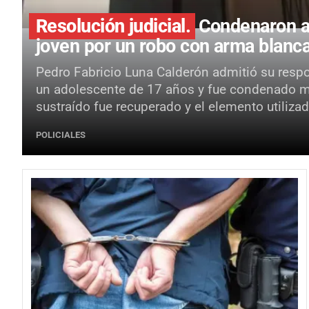
Resolución judicial.
Condenaron a 
joven por un robo con arma blan
Pedro Fabricio Luna Calderón admitió su resp
un adolescente de 17 años y fue condenado med
sustraído fue recuperado y el elemento utiliz
POLICIALES