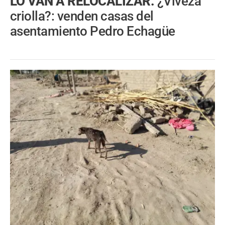
LO VAN A RELOCALIZAR.
¿Viveza
criolla?: venden casas del
asentamiento Pedro Echagüe