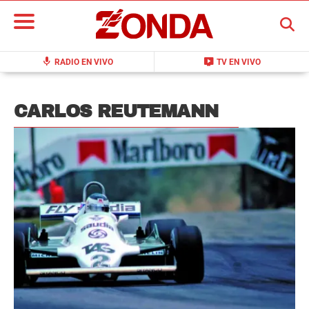
BUSCAR
mic
live_tv
RADIO EN VIVO
TV EN VIVO
CARLOS REUTEMANN