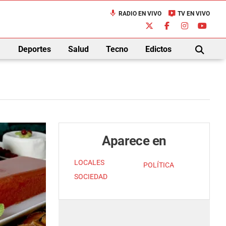
mic
live_tv
RADIO EN VIVO
TV EN VIVO
down
Deportes
Salud
Tecno
Edictos
BUSCAR
Aparece en
LOCALES
POLÍTICA
SOCIEDAD