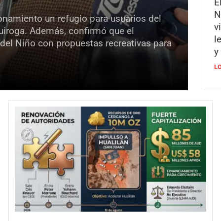
E
N
onamiento un refugio para usuarios del
v
Quiroga. Además, confirmó que el
l
 del Niño con propuestas recreativas para
y
L