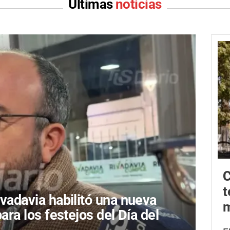
Últimas
noticias
C
t
ivadavia habilitó una nueva
m
para los festejos del Día del