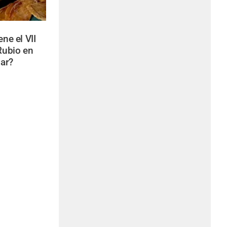
ene el VII
Rubio en
ar?