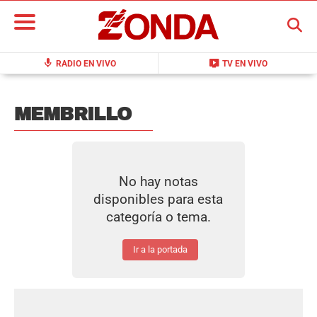
BUSCAR
mic
live_tv
RADIO EN VIVO
TV EN VIVO
MEMBRILLO
No hay notas
disponibles para esta
categoría o tema.
Ir a la portada