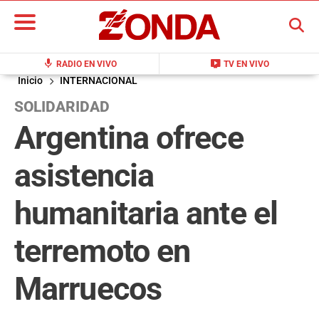
BUSCAR
mic
live_tv
RADIO EN VIVO
TV EN VIVO
Inicio
INTERNACIONAL
SOLIDARIDAD
Argentina ofrece
asistencia
humanitaria ante el
terremoto en
Marruecos