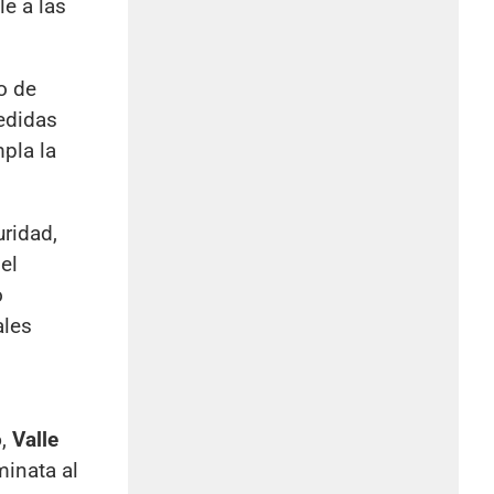
le a las
o de
edidas
mpla la
uridad,
el
o
ales
o
,
Valle
inata al