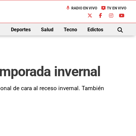
mic
live_tv
RADIO EN VIVO
TV EN VIVO
down
Deportes
Salud
Tecno
Edictos
BUSCAR
temporada invernal
sonal de cara al receso invernal. También