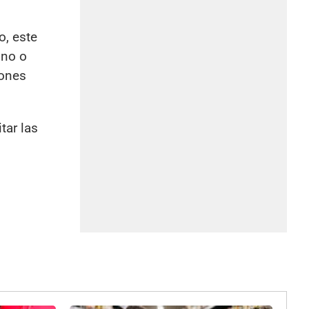
o, este
ono o
iones
tar las