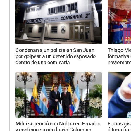
Condenan a un policía en San Juan
Thiago Mes
por golpear a un detenido esposado
formativa 
dentro de una comisaría
noviembr
Milei se reunió con Noboa en Ecuador
El masajis
y continúa su gira hacia Colombia
última fra