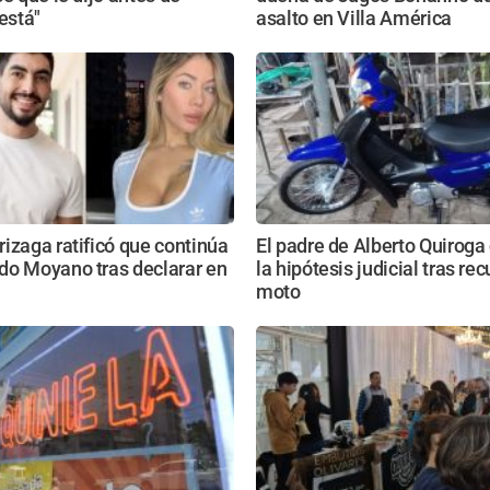
 está"
asalto en Villa América
izaga ratificó que continúa
El padre de Alberto Quiroga
do Moyano tras declarar en
la hipótesis judicial tras rec
moto