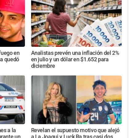
 fuego en
Analistas prevén una inflación del 2%
da quedó
en julio y un dólar en $1.652 para
diciembre
es a la
Revelan el supuesto motivo que alejó
rante un
a La Joaqui y Luck Ra tras casi dos