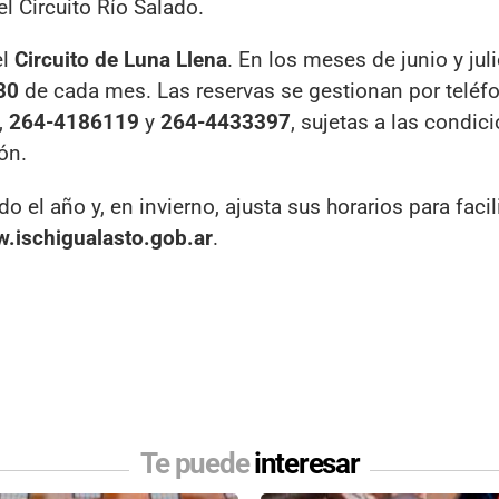
el Circuito Río Salado.
el
Circuito de Luna Llena
. En los meses de junio y juli
30
de cada mes. Las reservas se gestionan por teléf
,
264-4186119
y
264-4433397
, sujetas a las condic
ón.
 el año y, en invierno, ajusta sus horarios para facili
w.ischigualasto.gob.ar
.
Te puede
interesar