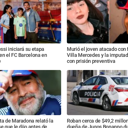
si iniciará su etapa
Murió el joven atacado con
en el FC Barcelona en
Villa Mercedes y la imputa
e
con prisión preventiva
ta de Maradona relató la
Roban cerca de $49,2 millon
se que le dijo antes de
dueña de Jugos Bonanno du