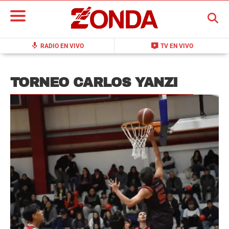
BUSCAR
mic
live_tv
RADIO EN VIVO
TV EN VIVO
TORNEO CARLOS YANZI