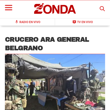
BUSCAR
mic
live_tv
RADIO EN VIVO
TV EN VIVO
CRUCERO ARA GENERAL
BELGRANO