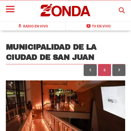
BUSCAR
mic
live_tv
RADIO EN VIVO
TV EN VIVO
MUNICIPALIDAD DE LA
CIUDAD DE SAN JUAN
8