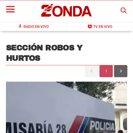
BUSCAR
mic
live_tv
RADIO EN VIVO
TV EN VIVO
SECCIÓN ROBOS Y
HURTOS
1