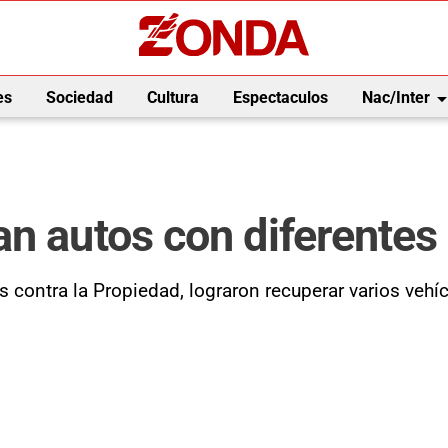
arrow_drop_
es
Sociedad
Cultura
Espectaculos
Nac/Inter
n autos con diferentes
itos contra la Propiedad, lograron recuperar varios v