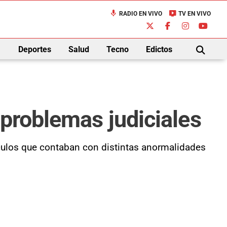
mic
live_tv
RADIO EN VIVO
TV EN VIVO
down
Deportes
Salud
Tecno
Edictos
BUSCAR
 problemas judiciales
ehículos que contaban con distintas anormalidades