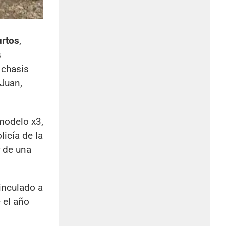
rtos
,
s
 chasis
 Juan,
modelo x3,
icía de la
 de una
inculado a
 el año