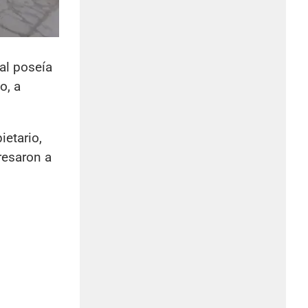
ual poseía
o, a
ietario,
resaron a