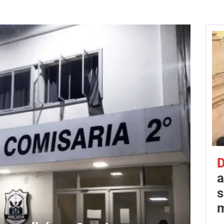
D
a
s
m