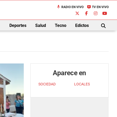
mic
live_tv
RADIO EN VIVO
TV EN VIVO
down
Deportes
Salud
Tecno
Edictos
BUSCAR
Aparece en
SOCIEDAD
LOCALES