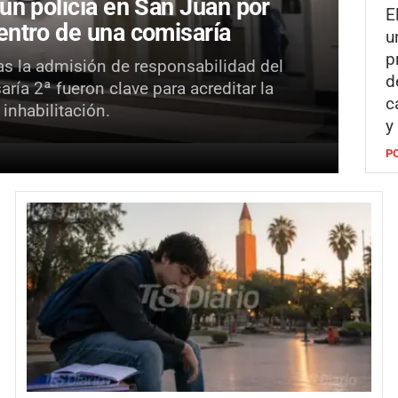
un policía en San Juan por
E
entro de una comisaría
u
p
ras la admisión de responsabilidad del
d
ría 2ª fueron clave para acreditar la
c
inhabilitación.
y
P