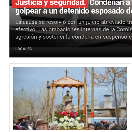
Justicia y seguridad.
Condenan a 
golpear a un detenido esposado d
La causa se resolvió con un juicio abreviado t
efectivo. Las grabaciones internas de la Comisa
agresión y sostener la condena en suspenso e 
LOCALES