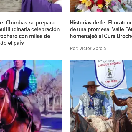
fe.
Chimbas se prepara
Historias de fe.
El oratori
ultitudinaria celebración
de una promesa: Valle Fér
rochero con miles de
homenajeó al Cura Broch
odo el país
Por: Victor Garcia