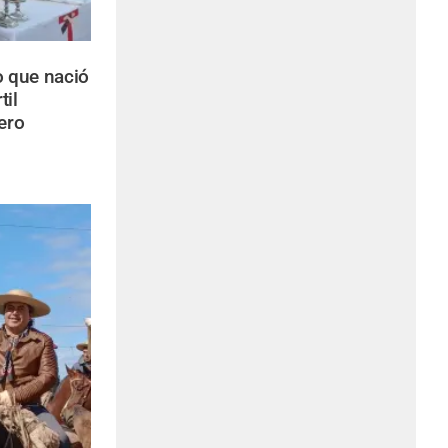
o que nació
til
ero