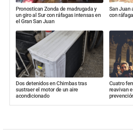
Pronostican Zonda de madrugada y
San Juan a
un giro al Sur con ráfagas intensas en
con ráfaga
el Gran San Juan
Dos detenidos en Chimbas tras
Cuatro fem
sustraer el motor de un aire
reavivan e
acondicionado
prevenció