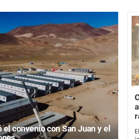
C
a
r
ó el convenio con San Juan y el
E
lones