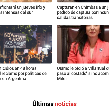
frontará un jueves frío y
Capturan en Chimbas a un 
s intensas del sur
pedido de captura por incum
salidas transitorias
icidios en 48 horas
Quirno le pidió a Villarruel 
l reclamo por políticas de
paso al costado" si no aco
n en Argentina
Milei
Últimas
noticias