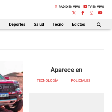
mic
live_tv
RADIO EN VIVO
TV EN VIVO
down
Deportes
Salud
Tecno
Edictos
BUSCAR
Aparece en
TECNOLOGÍA
POLICIALES