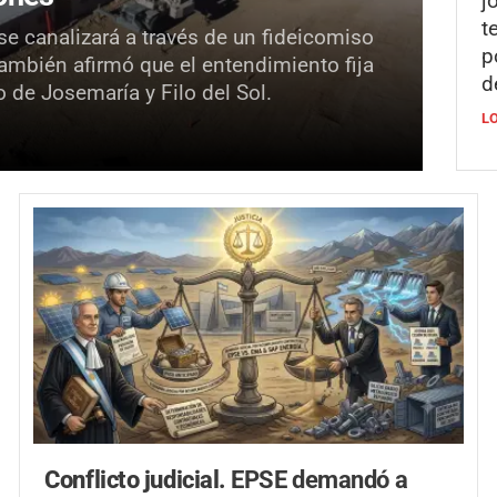
j
t
se canalizará a través de un fideicomiso
p
También afirmó que el entendimiento fija
d
o de Josemaría y Filo del Sol.
L
Conflicto judicial.
EPSE demandó a