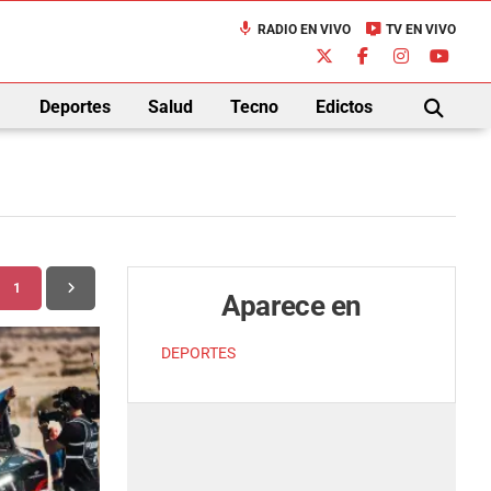
mic
live_tv
RADIO EN VIVO
TV EN VIVO
down
Deportes
Salud
Tecno
Edictos
BUSCAR
1
Aparece en
DEPORTES