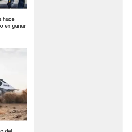
a hace
no en ganar
io del