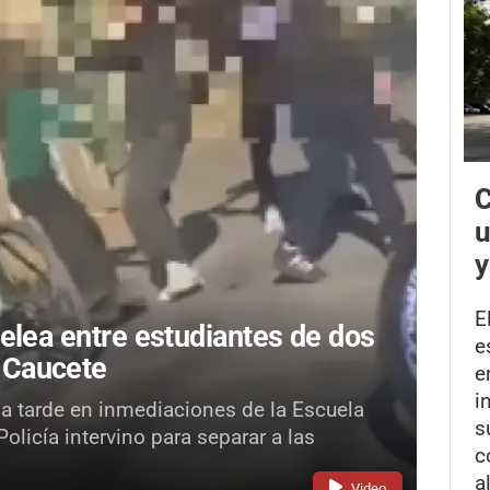
C
u
y
E
elea entre estudiantes de dos
e
 Caucete
e
i
la tarde en inmediaciones de la Escuela
s
licía intervino para separar a las
c
a
Video