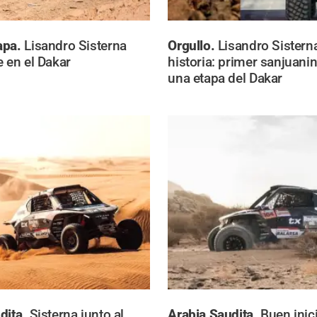
apa.
Lisandro Sisterna
Orgullo.
Lisandro Sistern
e en el Dakar
historia: primer sanjuani
una etapa del Dakar
dita.
Sisterna junto al
Arabia Saudita.
Buen inic