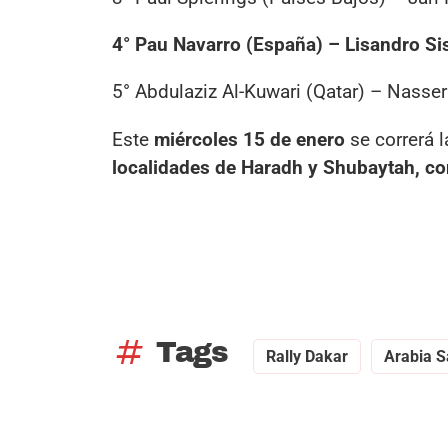
4° Pau Navarro (España) – Lisandro Si
5° Abdulaziz Al-Kuwari (Qatar) – Nasse
Este
miércoles 15 de enero
se correrá 
localidades de Haradh y Shubaytah, c
tag
Tags
Rally Dakar
Arabia S