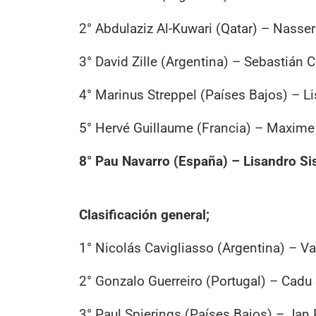
2° Abdulaziz Al-Kuwari (Qatar) – Nasser
3° David Zille (Argentina) – Sebastián
4° Marinus Streppel (Países Bajos) – L
5° Hervé Guillaume (Francia) – Maxime
8° Pau Navarro (España) – Lisandro Si
Clasificación general;
1° Nicolás Cavigliasso (Argentina) – V
2° Gonzalo Guerreiro (Portugal) – Cadu
3° Paul Spierings (Países Bajos) – Jan