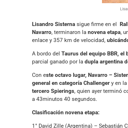
Lisa
Lisandro Sisterna
sigue firme en el
Ral
Navarro
, terminaron la
novena etapa
, 
enlace y 357 km de velocidad,
ubicándo
A bordo del
Taurus del equipo BBR, el 
parcial ganado por la
dupla argentina d
Con e
ste octavo lugar, Navarro – Siste
general en categoría Challenger
y en la
tercero Spierings
, quien ayer terminó 
a 43minutos 40 segundos.
Clasificación novena etapa:
1° David Zille (Argentina) – Sebastián