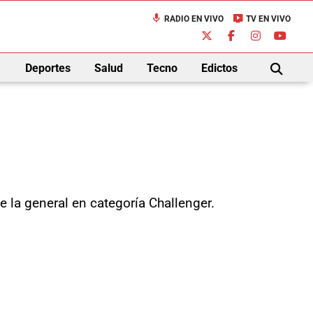
mic
live_tv
RADIO EN VIVO
TV EN VIVO
down
Deportes
Salud
Tecno
Edictos
BUSCAR
e la general en categoría Challenger.