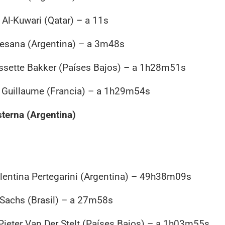
 Al-Kuwari (Qatar) – a 11s
 Cesana (Argentina) – a 3m48s
issette Bakker (Países Bajos) – a 1h28m51s
 Guillaume (Francia) – a 1h29m54s
sterna (Argentina)
alentina Pertegarini (Argentina) – 49h38m09s
 Sachs (Brasil) – a 27m58s
 Pieter Van Der Stelt (Países Bajos) – a 1h03m55s