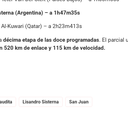
sterna (Argentina) – a 1h47m35s
r Al-Kuwari (Qatar) – a 2h23m413s
la
décima etapa de las doce programadas
. El parcial 
on 520 km de enlace y 115 km de velocidad.
audita
Lisandro Sisterna
San Juan