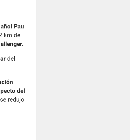
añol Pau
32 km de
allenger.
ar
del
ación
specto del
 se redujo