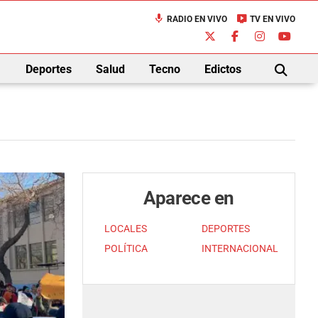
mic
live_tv
RADIO EN VIVO
TV EN VIVO
down
Deportes
Salud
Tecno
Edictos
BUSCAR
Aparece en
LOCALES
DEPORTES
POLÍTICA
INTERNACIONAL