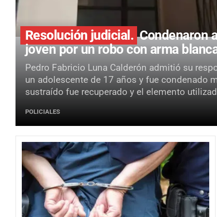
Resolución judicial.
Condenaron a 
joven por un robo con arma blan
Pedro Fabricio Luna Calderón admitió su resp
un adolescente de 17 años y fue condenado med
sustraído fue recuperado y el elemento utiliz
POLICIALES