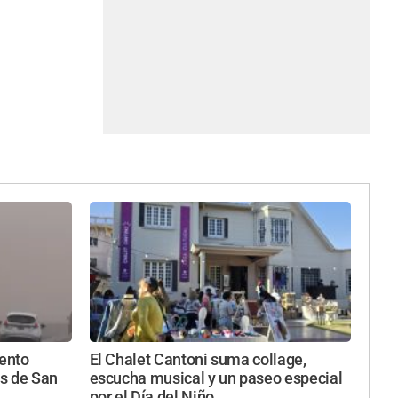
iento
El Chalet Cantoni suma collage,
s de San
escucha musical y un paseo especial
por el Día del Niño