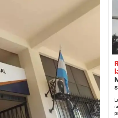
R
l
M
s
L
s
p