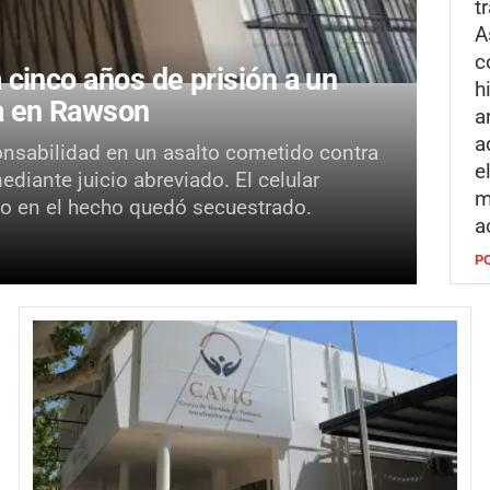
t
A
c
cinco años de prisión a un
h
ca en Rawson
a
a
onsabilidad en un asalto cometido contra
e
iante juicio abreviado. El celular
m
ado en el hecho quedó secuestrado.
a
P