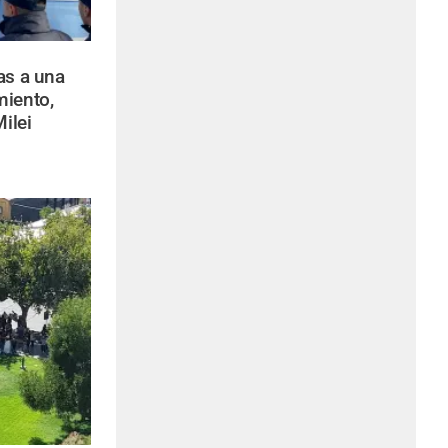
as a una
miento,
Milei