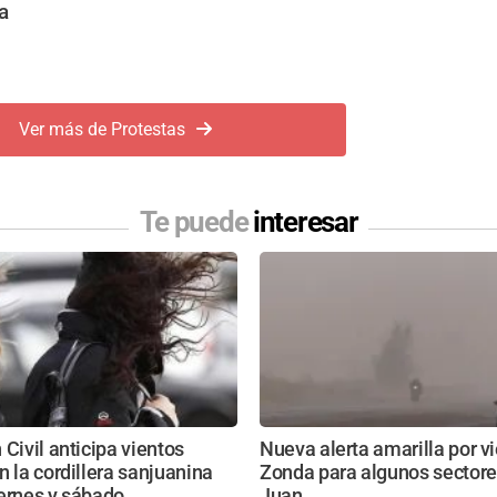
a
Ver más de Protestas
Te puede
interesar
 Civil anticipa vientos
Nueva alerta amarilla por v
n la cordillera sanjuanina
Zonda para algunos sectore
ernes y sábado
Juan