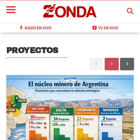
BUSCAR
mic
live_tv
RADIO EN VIVO
TV EN VIVO
PROYECTOS
1