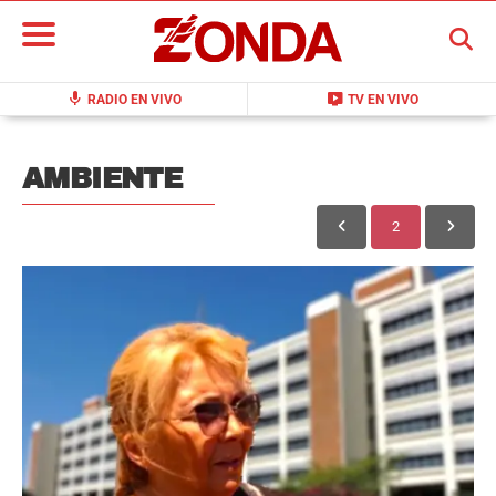
BUSCAR
mic
live_tv
RADIO EN VIVO
TV EN VIVO
AMBIENTE
2