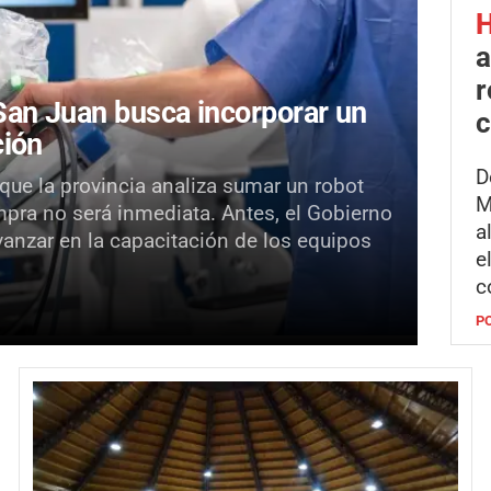
H
a
r
an Juan busca incorporar un
c
ción
D
 que la provincia analiza sumar un robot
M
mpra no será inmediata. Antes, el Gobierno
a
vanzar en la capacitación de los equipos
e
c
P