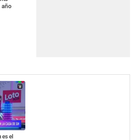
l año
 es el