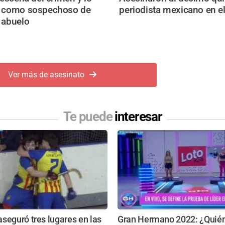
n como sospechoso de
periodista mexicano en e
 abuelo
Ver más de asesinato
Te puede
interesar
seguró tres lugares en las
Gran Hermano 2022: ¿Quién