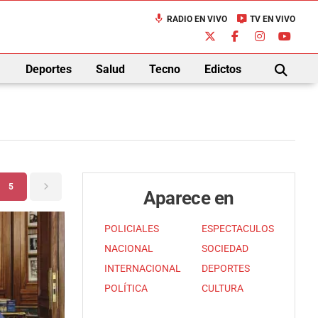
mic
live_tv
RADIO EN VIVO
TV EN VIVO
down
Deportes
Salud
Tecno
Edictos
BUSCAR
5
Aparece en
POLICIALES
ESPECTACULOS
NACIONAL
SOCIEDAD
INTERNACIONAL
DEPORTES
POLÍTICA
CULTURA