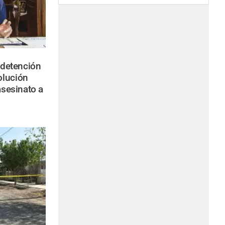
 detención
olución
asesinato a