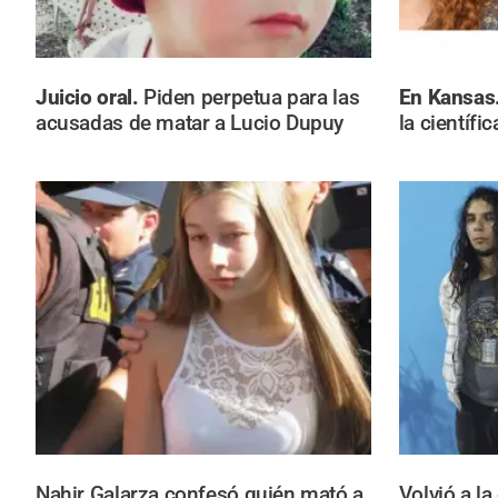
Juicio oral.
Piden perpetua para las
En Kansas
acusadas de matar a Lucio Dupuy
la científi
Nahir Galarza confesó quién mató a
Volvió a la