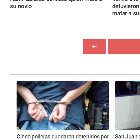
su novio
detuviero
matar a su
Cinco policías quedaron detenidos por
San Juan a