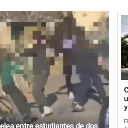
C
u
y
E
elea entre estudiantes de dos