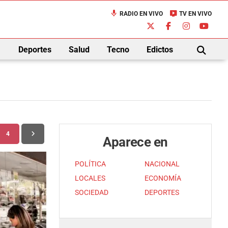
mic
live_tv
RADIO EN VIVO
TV EN VIVO
down
Deportes
Salud
Tecno
Edictos
BUSCAR
4
Aparece en
POLÍTICA
NACIONAL
LOCALES
ECONOMÍA
SOCIEDAD
DEPORTES