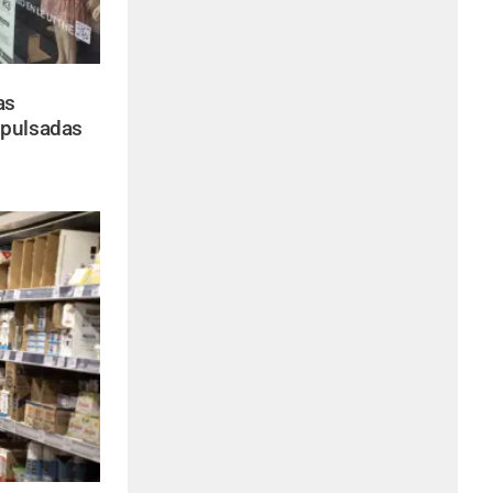
as
mpulsadas