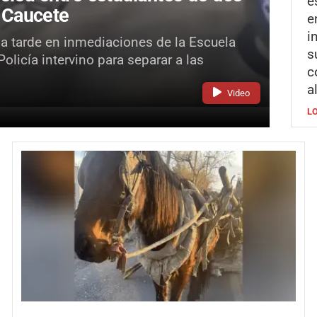
e
 Caucete
e
i
la tarde en inmediaciones de la Escuela
s
licía intervino para separar a las
c
a
Video
L