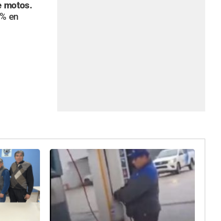
e motos.
7% en