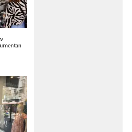
as
aumentan