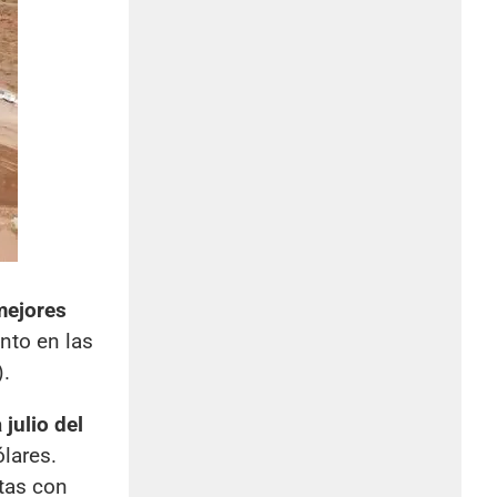
mejores
nto en las
).
julio del
lares.
ftas con