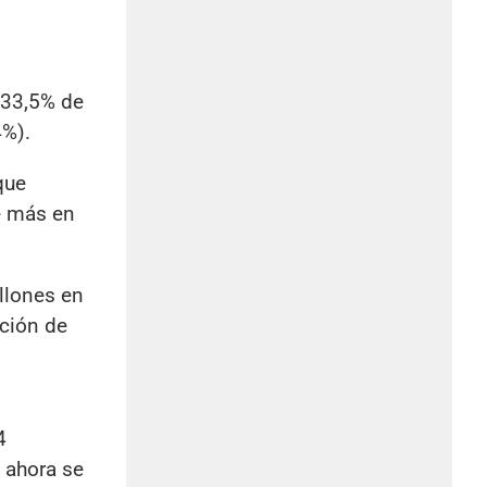
 33,5% de
4%).
que
se más en
llones en
ación de
4
 ahora se