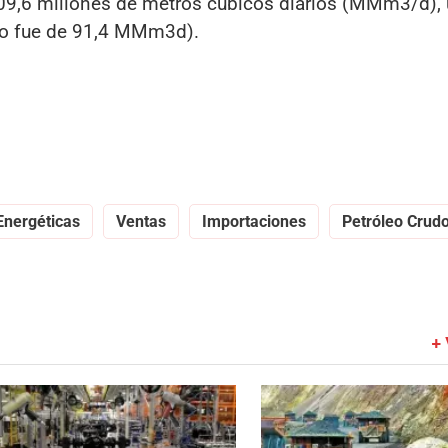
109,6 millones de metros cúbicos diarios (MMm3/d), 
do fue de 91,4 MMm3d).
Energéticas
Ventas
Importaciones
Petróleo Crud
+ 