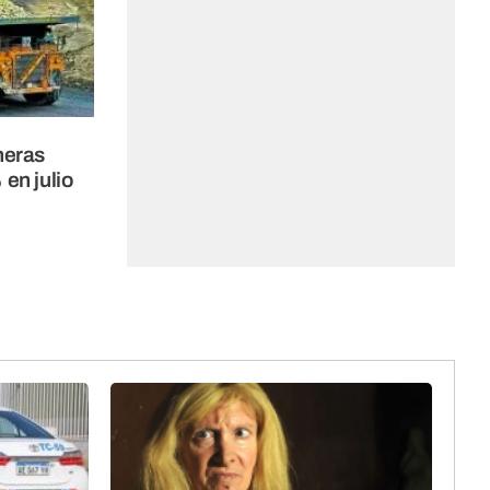
neras
en julio