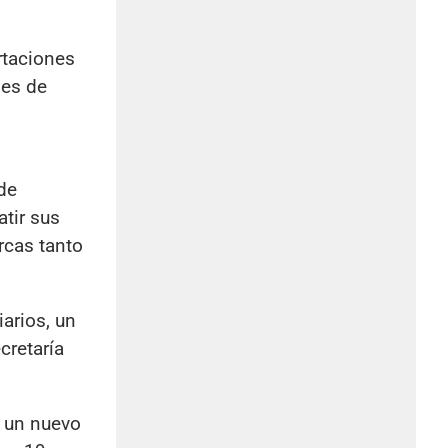
rtaciones
nes de
de
atir sus
rcas tanto
arios, un
cretaría
ó un nuevo