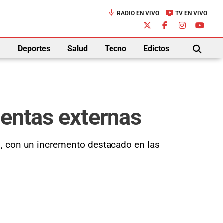
mic
live_tv
RADIO EN VIVO
TV EN VIVO
down
Deportes
Salud
Tecno
Edictos
BUSCAR
ventas externas
es, con un incremento destacado en las