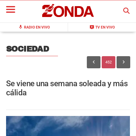
BUSCAR
mic
live_tv
RADIO EN VIVO
TV EN VIVO
SOCIEDAD
452
Se viene una semana soleada y más
cálida