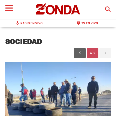
BUSCAR
mic
live_tv
RADIO EN VIVO
TV EN VIVO
SOCIEDAD
497