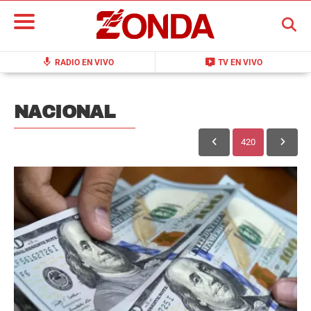
BUSCAR
mic
live_tv
RADIO EN VIVO
TV EN VIVO
NACIONAL
420