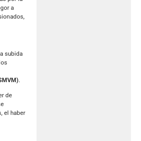
igor a
sionados,
ta subida
los
 (SMVM)
.
er de
se
, el haber