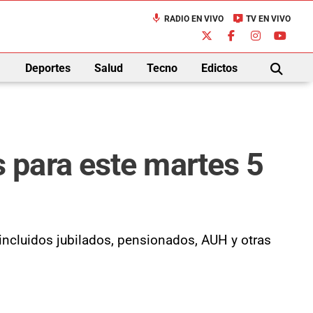
mic
live_tv
RADIO EN VIVO
TV EN VIVO
down
Deportes
Salud
Tecno
Edictos
BUSCAR
 para este martes 5
ncluidos jubilados, pensionados, AUH y otras