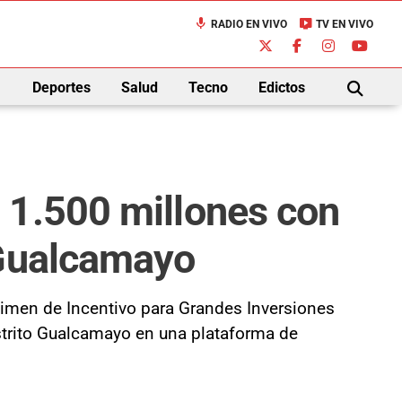
mic
live_tv
RADIO EN VIVO
TV EN VIVO
down
Deportes
Salud
Tecno
Edictos
BUSCAR
 1.500 millones con
 Gualcamayo
égimen de Incentivo para Grandes Inversiones
istrito Gualcamayo en una plataforma de