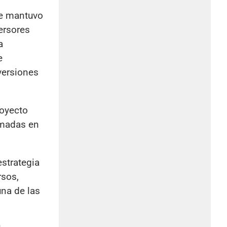
ue mantuvo
ersores
a
e
nversiones
royecto
imadas en
estrategia
rsos,
una de las