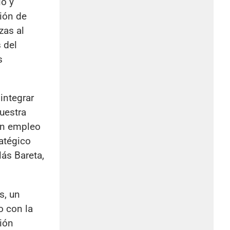
lo y
ión de
zas al
 del
s
integrar
uestra
an empleo
atégico
ás Bareta,
s, un
o con la
ión