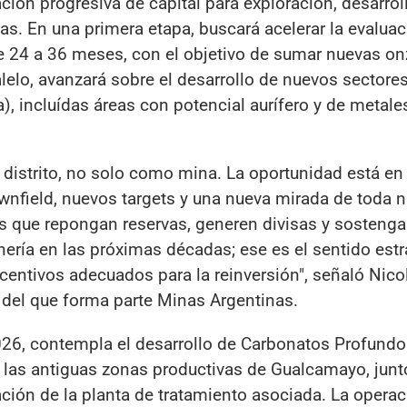
ón progresiva de capital para exploración, desarrol
s. En una primera etapa, buscará acelerar la evaluac
 24 a 36 meses, con el objetivo de sumar nuevas on
alelo, avanzará sobre el desarrollo de nuevos sectores
), incluídas áreas con potencial aurífero y de metale
trito, no solo como mina. La oportunidad está en 
nfield, nuevos targets y una nueva mirada de toda n
os que repongan reservas, generen divisas y sosteng
ría en las próximas décadas; ese es el sentido estr
entivos adecuados para la reinversión", señaló Nicol
 del que forma parte Minas Argentinas.
026, contempla el desarrollo de Carbonatos Profundo
las antiguas zonas productivas de Gualcamayo, junt
ción de la planta de tratamiento asociada. La operac