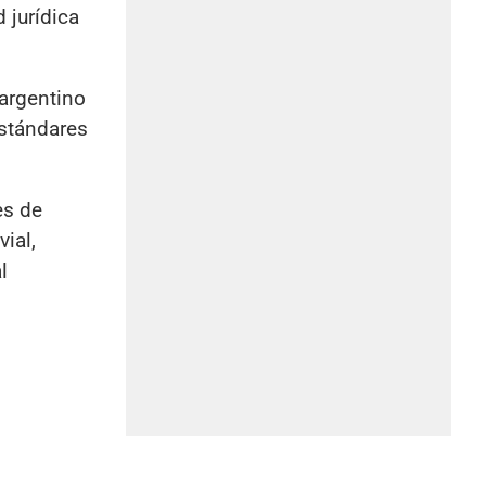
 jurídica
argentino
estándares
es de
ial,
l