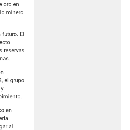
e oro en
clo minero
futuro. El
yecto
s reservas
inas.
en
, el grupo
 y
cimiento.
co en
ería
gar al