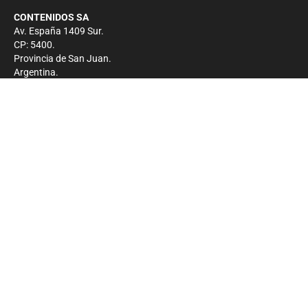
CONTENIDOS SA
Av. España 1409 Sur.
CP: 5400.
Provincia de San Juan.
Argentina.
Contacto
Prensa
+54 264-4033682
Comercial
+54 264-4998755
-
Privacidad
Copyright 2026 - El Zonda - Todos los derechos
reservados.