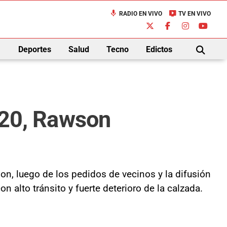
mic
live_tv
RADIO EN VIVO
TV EN VIVO
down
Deportes
Salud
Tecno
Edictos
BUSCAR
il20, Rawson
on, luego de los pedidos de vecinos y la difusión
n alto tránsito y fuerte deterioro de la calzada.