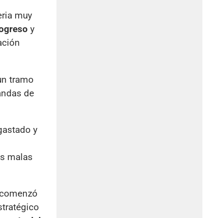
eria muy
rogreso
y
lación
 un tramo
mandas de
gastado y
as malas
ca comenzó
stratégico