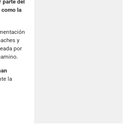
 parte del
a como la
imentación
baches y
teada por
camino.
nan
te la