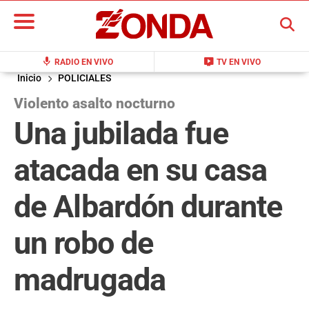
BUSCAR
mic
live_tv
RADIO EN VIVO
TV EN VIVO
Inicio
POLICIALES
Violento asalto nocturno
Una jubilada fue
atacada en su casa
de Albardón durante
un robo de
madrugada