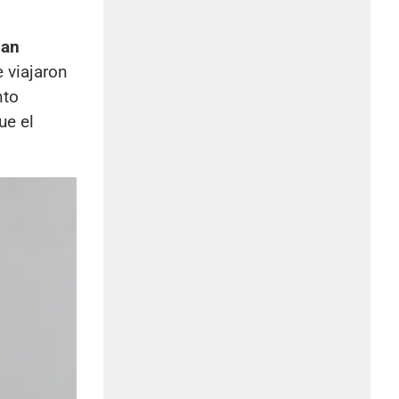
pan
e viajaron
nto
ue el