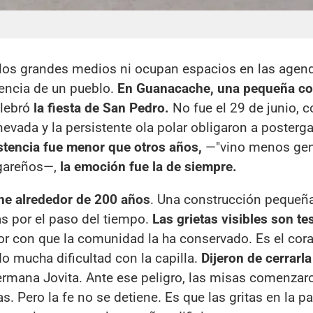
los grandes medios ni ocupan espacios en las agen
sencia de un pueblo.
En Guanacache, una pequeña c
elebró
la fiesta de San Pedro.
No fue el 29 de junio, 
nevada y la persistente ola polar obligaron a posterga
istencia fue menor que otros años,
—"vino menos gen
ugareños—,
la emoción fue la de siempre.
iene alrededor de 200 años
. Una construcción pequeña
s por el paso del tiempo.
Las grietas visibles son te
r con que la comunidad la ha conservado. Es el cor
o mucha dificultad con la capilla.
Dijeron de cerrarla
hermana Jovita. Ante ese peligro, las misas comenzar
. Pero la fe no se detiene. Es que las gritas en la p