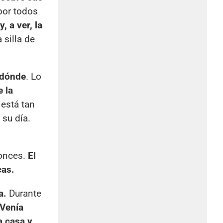
por todos
, a ver, la
 silla de
e dónde
. Lo
 la
 está tan
 su día.
tonces.
El
cas.
a.
Durante
Venía
a casa y