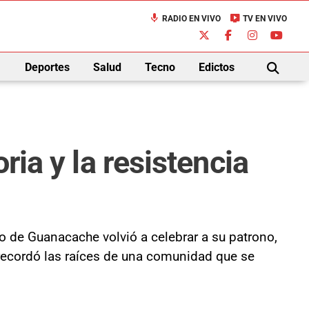
mic
live_tv
RADIO EN VIVO
TV EN VIVO
down
Deportes
Salud
Tecno
Edictos
BUSCAR
ria y la resistencia
lo de Guanacache volvió a celebrar a su patrono,
 recordó las raíces de una comunidad que se