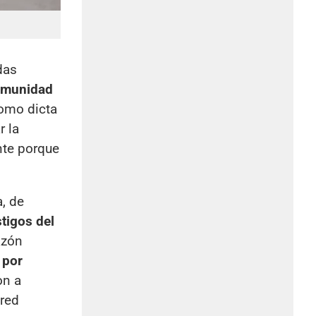
das
omunidad
como dicta
r la
te porque
, de
stigos del
azón
 por
on a
ared