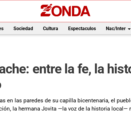
arrow_drop_
es
Sociedad
Cultura
Espectaculos
Nac/Inter
e: entre la fe, la histo
o
tas en las paredes de su capilla bicentenaria, el pueb
ión, la hermana Jovita —la voz de la historia local—