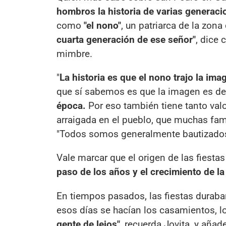
hombros la historia de varias generaci
como
"el nono"
, un patriarca de la zona 
cuarta generación de ese señor"
, dice 
mimbre.
"
La historia es que el nono trajo la im
que sí sabemos es que la imagen es d
época.
Por eso también tiene tanto valo
arraigada en el pueblo, que muchas fami
"Todos somos generalmente bautizados 
Vale marcar que el origen de las fiestas
paso de los años y el crecimiento de la
En tiempos pasados, las fiestas duraba
esos días se hacían los casamientos, l
gente de lejos"
, recuerda Jovita, y añade