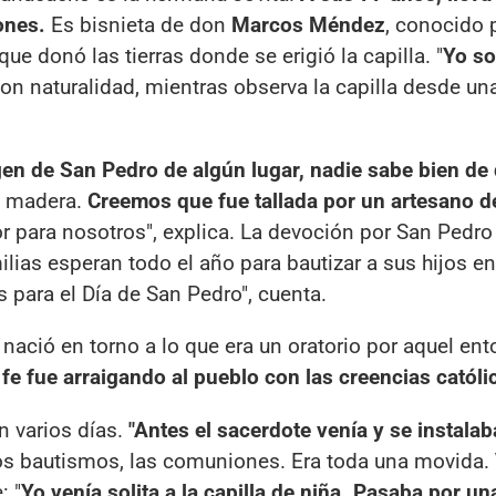
ones.
Es bisnieta de don
Marcos Méndez
, conocido 
que donó las tierras donde se erigió la capilla. "
Yo soy
con naturalidad, mientras observa la capilla desde una
agen de San Pedro de algún lugar, nadie sabe bien d
e madera.
Creemos que fue tallada por un artesano de
r para nosotros", explica. La devoción por San Pedro
lias esperan todo el año para bautizar a sus hijos en
para el Día de San Pedro", cuenta.
 nació en torno a lo que era un oratorio por aquel en
 fe fue arraigando al pueblo con las creencias católi
n varios días.
"Antes el sacerdote venía y se instalab
os bautismos, las comuniones. Era toda una movida.
: "
Yo venía solita a la capilla de niña. Pasaba por un