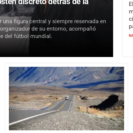
stén discreto detrás de la
E
m
c
 una figura central y siempre reservada en
p
 y organizador de su entorno, acompañó
e del fútbol mundial.
N