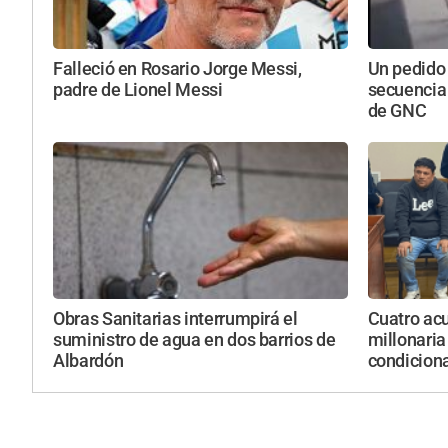
Falleció en Rosario Jorge Messi,
Un pedido
padre de Lionel Messi
secuencia
de GNC
Obras Sanitarias interrumpirá el
Cuatro acu
suministro de agua en dos barrios de
millonaria
Albardón
condicion