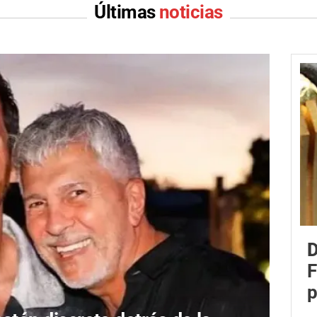
Últimas
noticias
D
F
p