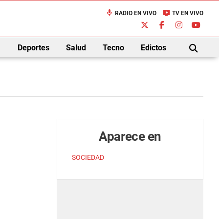
mic
live_tv
RADIO EN VIVO
TV EN VIVO
down
Deportes
Salud
Tecno
Edictos
BUSCAR
Aparece en
SOCIEDAD