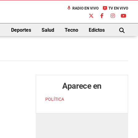
mic
live_tv
RADIO EN VIVO
TV EN VIVO
down
Deportes
Salud
Tecno
Edictos
BUSCAR
Aparece en
POLÍTICA