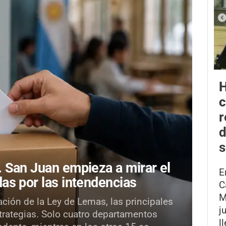
H
r
d
s
.
San Juan empieza a mirar el
E
as por las intendencias
C
M
ación de la Ley de Lemas, las principales
j
strategias. Solo cuatro departamentos
l