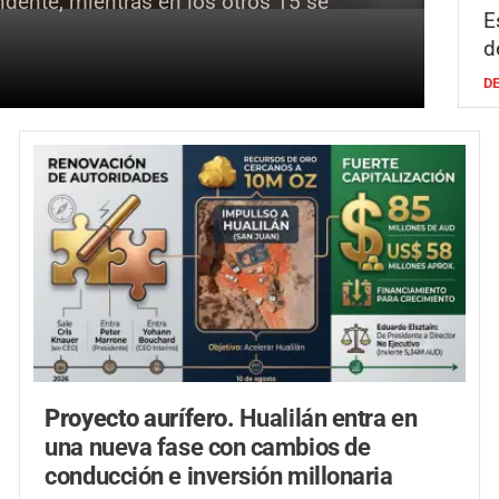
ndente, mientras en los otros 15 se
E
d
D
Proyecto aurífero.
Hualilán entra en
una nueva fase con cambios de
conducción e inversión millonaria