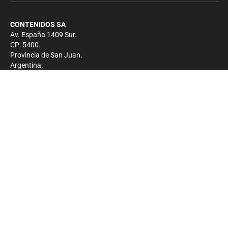
CONTENIDOS SA
Av. España 1409 Sur.
CP: 5400.
Provincia de San Juan.
Argentina.
Contacto
Prensa
+54 264-4033682
Comercial
+54 264-4998755
-
Privacidad
Copyright 2026 - El Zonda - Todos los derechos
reservados.