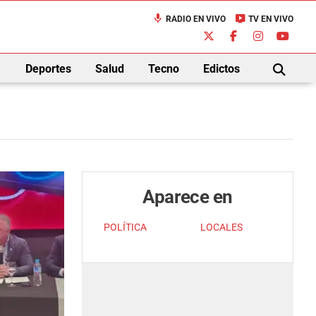
mic
live_tv
RADIO EN VIVO
TV EN VIVO
down
Deportes
Salud
Tecno
Edictos
BUSCAR
Aparece en
POLÍTICA
LOCALES