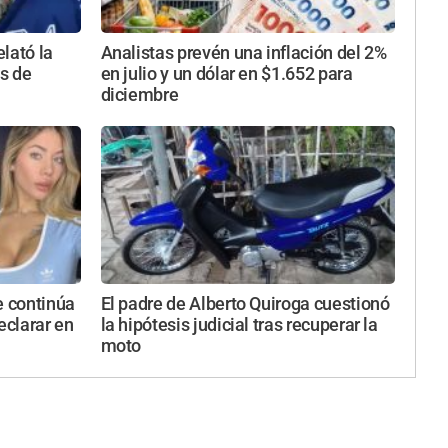
lató la
Analistas prevén una inflación del 2%
es de
en julio y un dólar en $1.652 para
diciembre
e continúa
El padre de Alberto Quiroga cuestionó
clarar en
la hipótesis judicial tras recuperar la
moto