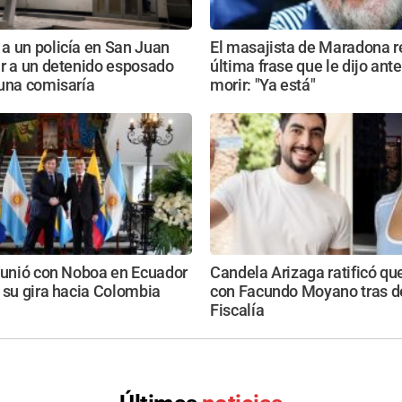
a un policía en San Juan
El masajista de Maradona re
ar a un detenido esposado
última frase que le dijo ant
 una comisaría
morir: "Ya está"
eunió con Noboa en Ecuador
Candela Arizaga ratificó qu
 su gira hacia Colombia
con Facundo Moyano tras de
Fiscalía