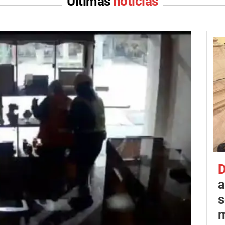
Últimas
noticias
D
a
s
m