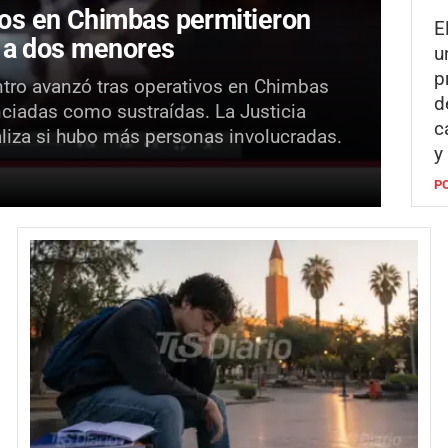
os en Chimbas permitieron
E
r a dos menores
u
p
entro avanzó tras operativos en Chimbas
d
nciadas como sustraídas. La Justicia
c
liza si hubo más personas involucradas.
y
P