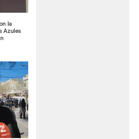
on la
s Azules
ón