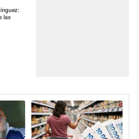
ínguez:
e las