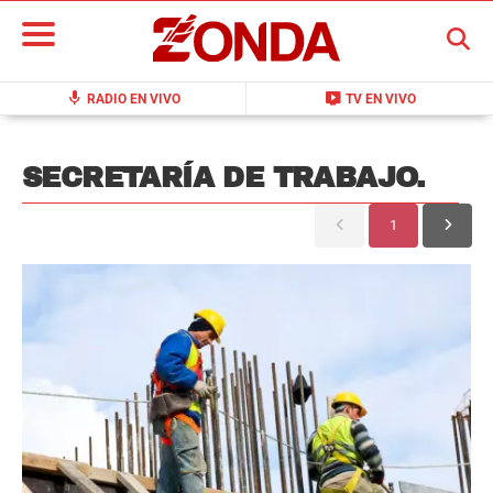
BUSCAR
mic
live_tv
RADIO EN VIVO
TV EN VIVO
SECRETARÍA DE TRABAJO.
1