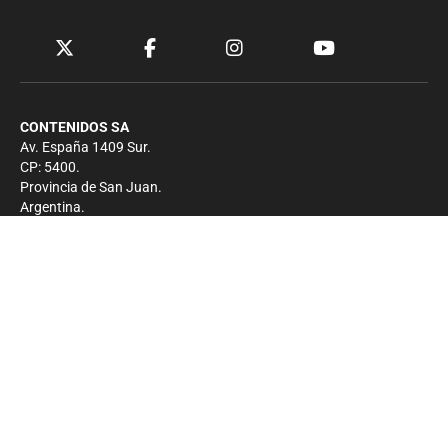
CONTENIDOS SA
Av. España 1409 Sur.
CP: 5400.
Provincia de San Juan.
Argentina.
Contacto
Prensa
+54 264-4033682
Comercial
+54 264-4998755
-
Privacidad
Copyright 2026 - El Zonda - Todos los derechos