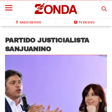
BUSCAR
mic
live_tv
RADIO EN VIVO
TV EN VIVO
PARTIDO JUSTICIALISTA
SANJUANINO