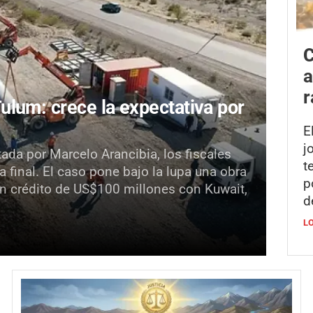
C
a
r
lum: crece la expectativa por
E
j
da por Marcelo Arancibia, los fiscales
t
 final. El caso pone bajo la lupa una obra
p
n crédito de US$100 millones con Kuwait,
d
L