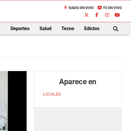
mic
live_tv
RADIO EN VIVO
TV EN VIVO
down
Deportes
Salud
Tecno
Edictos
BUSCAR
Aparece en
LOCALES