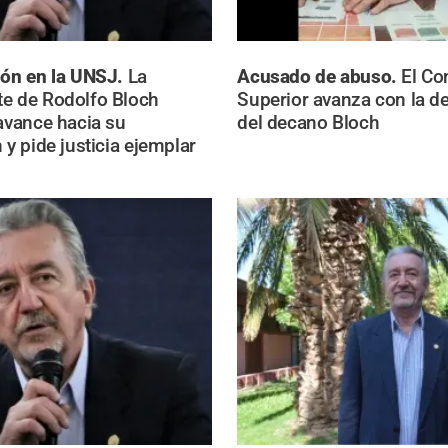
ión en la UNSJ.
La
Acusado de abuso.
El Co
e de Rodolfo Bloch
Superior avanza con la de
 avance hacia su
del decano Bloch
 y pide justicia ejemplar