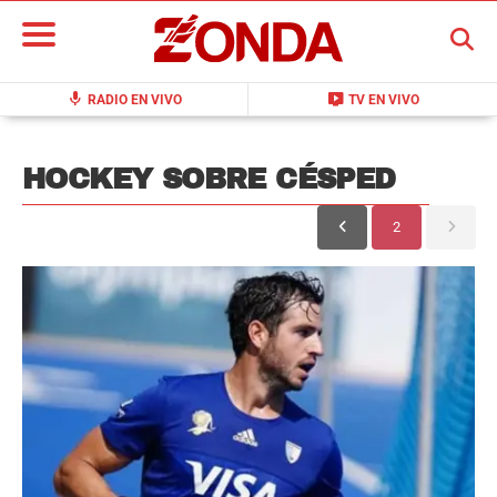
BUSCAR
mic
live_tv
RADIO EN VIVO
TV EN VIVO
HOCKEY SOBRE CÉSPED
2