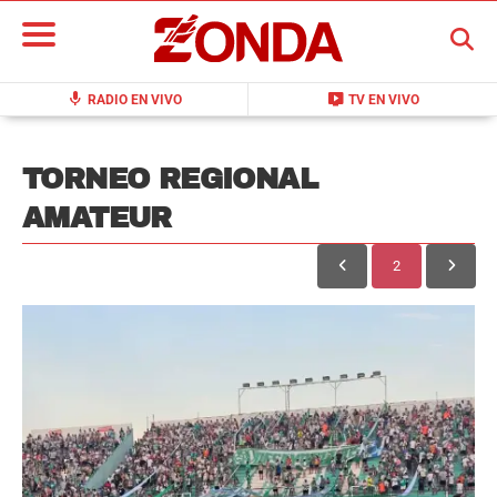
BUSCAR
mic
live_tv
RADIO EN VIVO
TV EN VIVO
TORNEO REGIONAL
AMATEUR
2