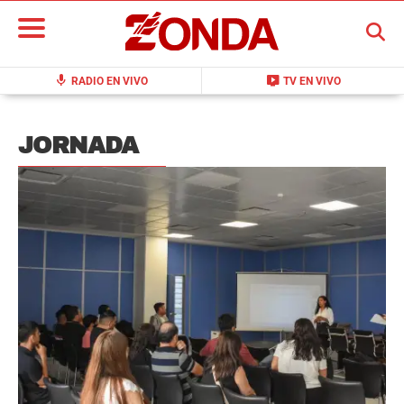
BUSCAR
mic
live_tv
RADIO EN VIVO
TV EN VIVO
JORNADA