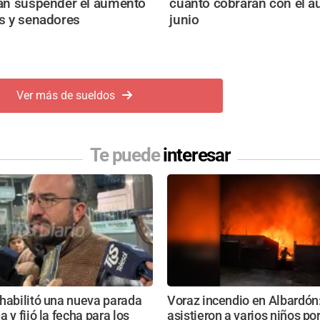
an suspender el aumento
cuánto cobrarán con el 
s y senadores
junio
Ver más de sueldos
Te puede
interesar
habilitó una nueva parada
Voraz incendio en Albardón
 y fijó la fecha para los
asistieron a varios niños po