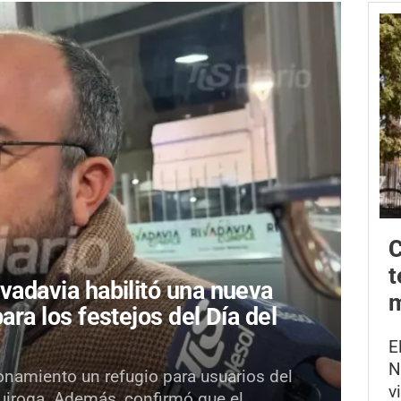
C
t
ivadavia habilitó una nueva
m
para los festejos del Día del
E
N
onamiento un refugio para usuarios del
v
Quiroga. Además, confirmó que el