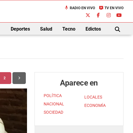
mic
live_tv
RADIO EN VIVO
TV EN VIVO
down
Deportes
Salud
Tecno
Edictos
BUSCAR
2
Aparece en
POLÍTICA
LOCALES
NACIONAL
ECONOMÍA
SOCIEDAD