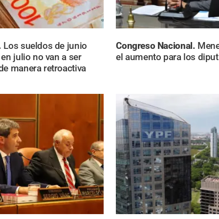
.
Los sueldos de junio
Congreso Nacional.
Mene
en julio no van a ser
el aumento para los dipu
de manera retroactiva