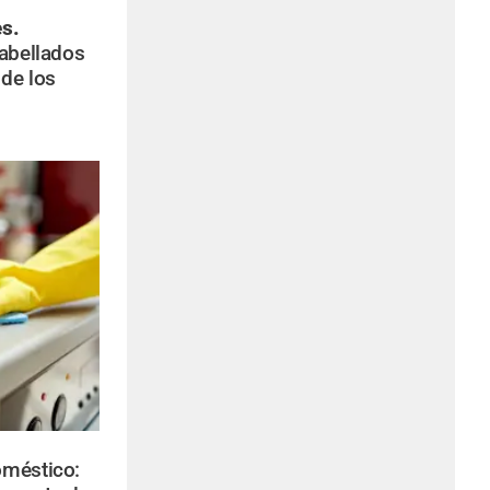
s.
cabellados
de los
oméstico: