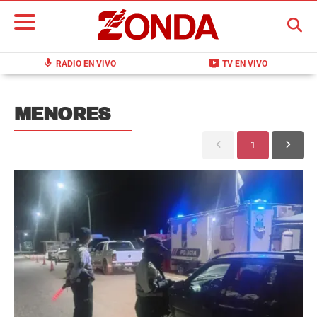
BUSCAR
mic
live_tv
RADIO EN VIVO
TV EN VIVO
MENORES
1