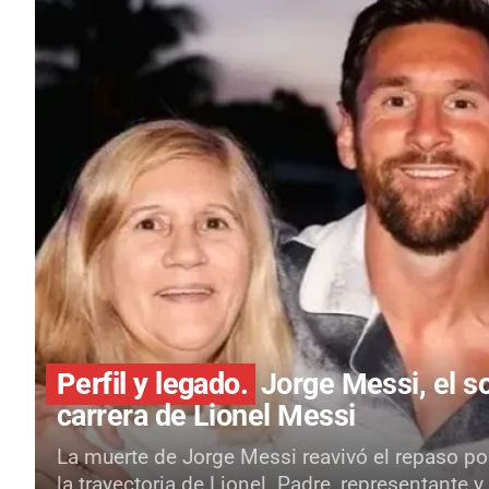
Perfil y legado.
Jorge Messi, el so
carrera de Lionel Messi
La muerte de Jorge Messi reavivó el repaso por
la trayectoria de Lionel. Padre, representante