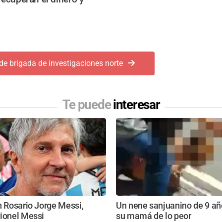
de brigada de investigaciones norte
Te puede
interesar
n Rosario Jorge Messi,
Un nene sanjuanino de 9 añ
Lionel Messi
su mamá de lo peor