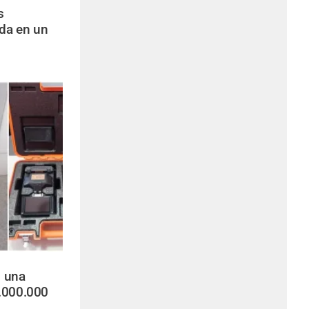
s
da en un
 una
.000.000