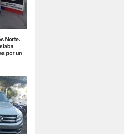
es Norte.
estaba
es por un