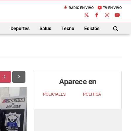
mic
live_tv
RADIO EN VIVO
TV EN VIVO
down
Deportes
Salud
Tecno
Edictos
BUSCAR
2
Aparece en
POLICIALES
POLÍTICA