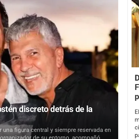
D
F
p
stén discreto detrás de la
E
m
c
 una figura central y siempre reservada en
p
 y organizador de su entorno, acompañó